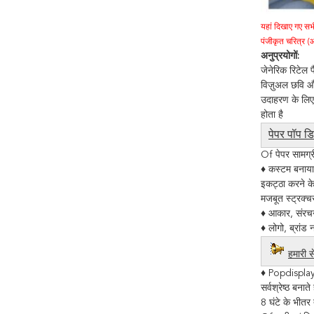
यहां दिखाए गए सभी 
पंजीकृत चरित्र (ओं
अनुप्रयोगों:
जेनेरिक रिटेल 
विज़ुअल छवि और
उदाहरण के लिए,
होता है
पेपर पॉप डिस
Of पेपर सामग्री
♦ कस्टम बनाया,
इकट्ठा करने 
मजबूत स्ट्रक्च
♦ आकार, संरच
♦ लोगो, ब्रां
हमारी स
♦ Popdisplay प
सर्वश्रेष्ठ बनाते ह
8 घंटे के भीत