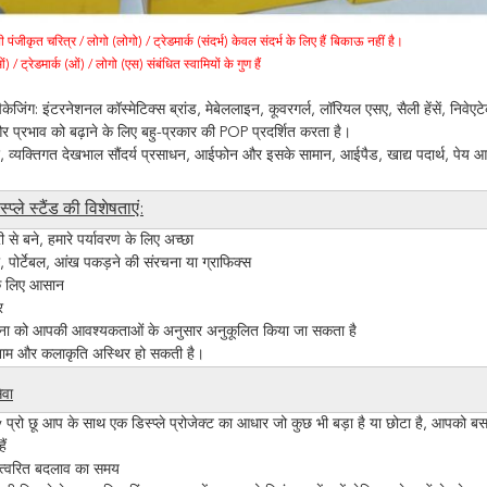
पंजीकृत चरित्र / लोगो (लोगो) / ट्रेडमार्क (संदर्भ) केवल संदर्भ के लिए हैं
बिकाऊ नहीं है।
) / ट्रेडमार्क (ओं) / लोगो (एस) संबंधित स्वामियों के गुण हैं
पैकेजिंग: इंटरनेशनल कॉस्मेटिक्स ब्रांड, मेबेललाइन, कूवरगर्ल, लॉरियल एसए, सैली हेंसें, नि
 प्रभाव को बढ़ाने के लिए बहु-प्रकार की POP प्रदर्शित करता है।
 व्यक्तिगत देखभाल सौंदर्य प्रसाधन, आईफोन और इसके सामान, आईपैड, खाद्य पदार्थ, पेय आदि उत
्प्ले स्टैंड की विशेषताएं:
 से बने, हमारे पर्यावरण के लिए अच्छा
 पोर्टेबल, आंख पकड़ने की संरचना या ग्राफिक्स
के लिए आसान
र
ना को आपकी आवश्यकताओं के अनुसार अनुकूलित किया जा सकता है
ड नाम और कलाकृति अस्थिर हो सकती है।
ेवा
्रो छू आप के साथ एक डिस्प्ले प्रोजेक्ट का आधार जो कुछ भी बड़ा है या छोटा है, आपको बस अपन
ैं
र त्वरित बदलाव का समय