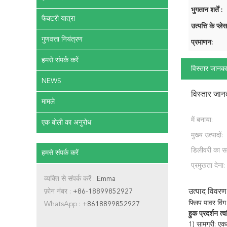
भुगतान शर्तें :
फैक्टरी यात्रा
उत्पत्ति के प्लेस
गुणवत्ता नियंत्रण
प्रमाणन:
हमसे संपर्क करें
विस्तार जानका
NEWS
विस्तार जान
मामले
में बनाया:
एक बोली का अनुरोध
मुख्य उत्पादों:
डिलीवरी का स
हमसे संपर्क करें
प्रमुखता देना:
व्यक्ति से संपर्क करें :
Emma
फ़ोन नंबर :
+86-18899852927
उत्पाद विवरण
फ्लिप पावर विंग
WhatsApp :
+8618899852927
हुक प्रदर्शन त्
1) सामग्री:
एकल 