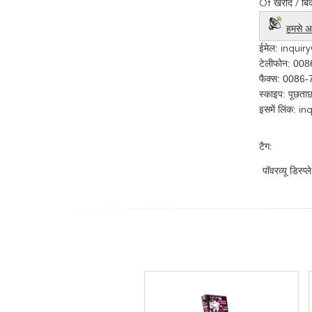
Of खरीद / बिक्र
हमसे अभ
ईमेल:
inquir
टेलीफोन: 00
फैक्स: 0086
स्काइप: पूछ
इसमें लिंक:
in
टैग:
पॉवरव्यू डिस्प्ले