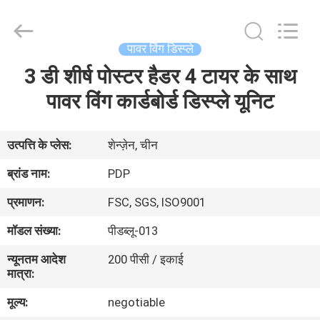
Popdisplay
Pro
(HK)
Company
Ltd..
पावर विंग डिस्प्ले
All
Rights
3 डी शीर्ष पोस्टर हैडर 4 टायर के साथ
घर
Reserved.
पावर विंग कार्डबोर्ड डिस्प्ले यूनिट
उत्पादों
उत्पत्ति के प्लेस:
शेन्ज़ेन, चीन
वीआर
ब्रांड नाम:
PDP
दिखाएँ
प्रमाणन:
FSC, SGS, ISO9001
मॉडल संख्या:
पीडब्लू-013
हमारे
न्यूनतम आदेश
200 पीसी / इकाई
बारे
मात्रा:
में
मूल्य:
negotiable