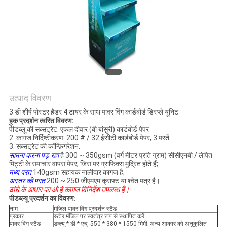
करे
साइटमैप
PRIVACY
POLICY
उत्पाद विवरण
3 डी शीर्ष पोस्टर हैडर 4 टायर के साथ पावर विंग कार्डबोर्ड डिस्प्ले यूनिट
हुक प्रदर्शन त्वरित विवरण:
पीडब्लू की सब्सट्रेट:
एकल दीवार (बी बांसुरी)
कार्डबोर्ड पेपर
2. कागज निर्दिष्टीकरण: 200 # / 32 ईसीटी कार्डबोर्ड पेपर,
3 परतें
3. सब्सट्रेट की कॉन्फ़िगरेशन:
सामना करना पड़ रहा
है 300 ~ 350gsm (वर्ग मीटर प्रति ग्राम) सीसीएनबी / लेपित
मिट्टी के समाचार वापस पेपर, जिस पर ग्राफिक्स मुद्रित होते हैं;
मध्य परत
140gsm सहायक नालीदार कागज है;
अस्तर की परत
200 ~ 250 जीएमएम क्राफ्ट या श्वेत पत्र है।
ढांचे के आधार पर
ओ हे
कागज विनिर्देश उपलब्ध हैं।
पीडब्ल्यू प्रदर्शन का विवरण:
नाम
मंजिल पावर विंग प्रदर्शन स्टैंड
प्रकार
स्टोर मंजिल पर स्वतंत्र रूप से स्थापित करें
पावर विंग स्टैंड
डब्ल्यू * डी * एच, 550 * 380 * 1550 मिमी; अन्य आकार को अनुकूलित