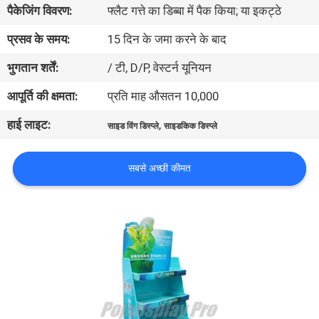
पैकेजिंग विवरण:
फ्लैट गत्ते का डिब्बा में पैक किया; या इकट्ठे
कारखाना
भ्रमण
प्रसव के समय:
15 दिन के जमा करने के बाद
भुगतान शर्तें:
/ टी, D/P, वेस्टर्न यूनियन
गुणवत्ता
आपूर्ति की क्षमता:
प्रति माह औसतन 10,000
नियंत्रण
हाई लाइट:
,
साइड विंग डिस्प्ले
साइडकिक डिस्प्ले
संपर्क
सबसे अच्छी कीमत
करें
एक
उद्धरण
की
विनती